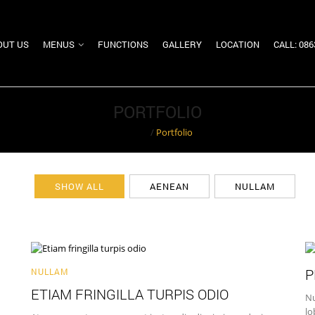
OUT US
MENUS
FUNCTIONS
GALLERY
LOCATION
CALL: 08
PORTFOLIO
Home
/
Portfolio
SHOW ALL
AENEAN
NULLAM
P
NULLAM
ETIAM FRINGILLA TURPIS ODIO
Nu
lo