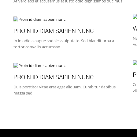
At vero eos et accusamus et iusto odio dignissimos ducimus
W
PROIN ID DIAM SAPIEN NUNC
Nu
In in odio a augue sodales vulputate. Sed blandit urna a
Ae
tortor convallis accumsan.
P
PROIN ID DIAM SAPIEN NUNC
Cr
Duis porttitor vitae erat eget aliquam. Curabitur dapibus
vi
massa sed…