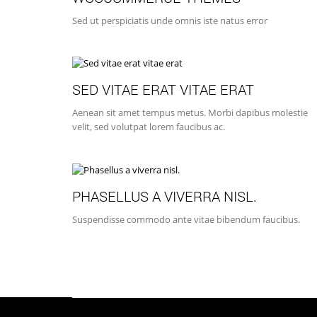
Sed ut perspiciatis unde omnis iste natus error
SED VITAE ERAT VITAE ERAT
Aenean sit amet tempus metus. Morbi dapibus molestie
velit, sed volutpat lorem faucibus ac.
PHASELLUS A VIVERRA NISL.
Suspendisse commodo ante vitae bibendum faucibus.