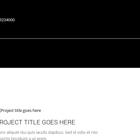
63234000
Return to Previous Page
ROJECT TITLE GOES HERE
nc aliquet dui quis iaculis dapibus. Sed id odio et nisi
bortis tincidunt a ut enim.